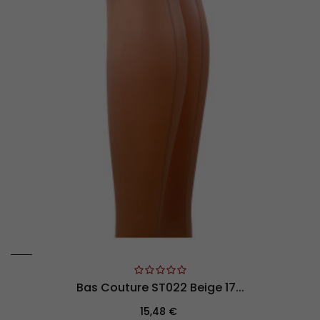
Bas Couture ST022 Beige 17...
Prix
15,48 €