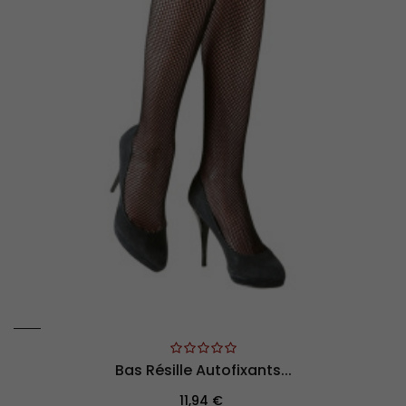
Bas Résille Autofixants...
Prix
11,94 €