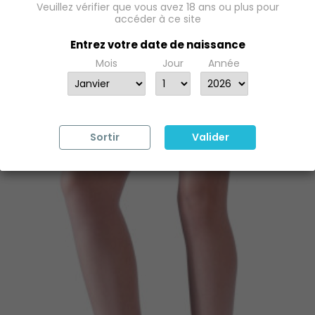
Veuillez vérifier que vous avez 18 ans ou plus pour
Bas Autofixants Couture...
accéder à ce site
Prix
21,54 €
Entrez votre date de naissance
Mois
Jour
Année
RUPTURE DE STOCK
Sortir
Valider