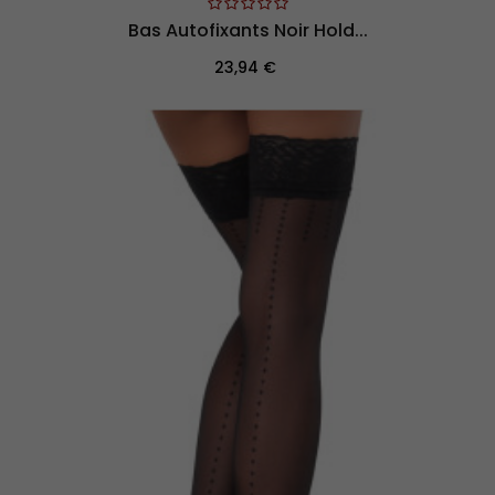
Bas Autofixants Noir Hold...
Prix
23,94 €