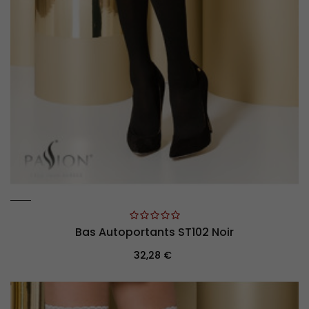
Bas Autoportants ST102 Noir
Prix
32,28 €