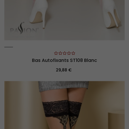
Bas Autofixants ST108 Blanc
Prix
29,88 €