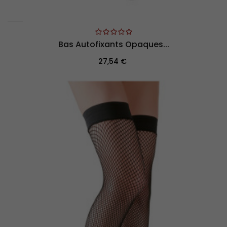
Bas Autofixants Opaques...
Prix
27,54 €