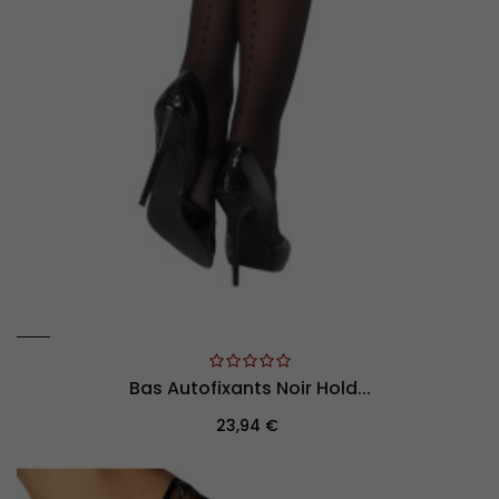
Bas Autofixants Noir Hold...
Prix
23,94 €