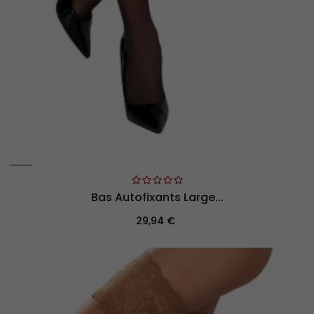
Bas Autofixants Large...
Prix
29,94 €