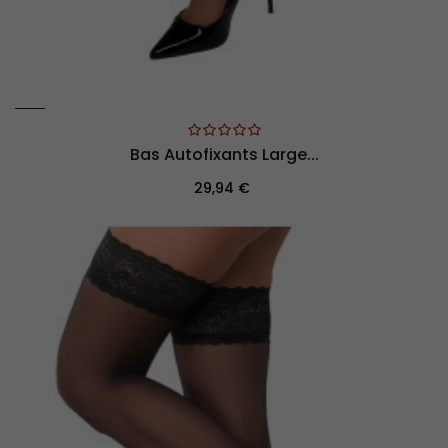
Bas Autofixants Large...
Prix
29,94 €