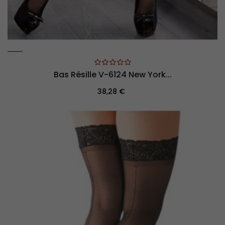
Bas Résille V-6124 New York...
Prix
38,28 €