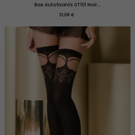
Bas Autofixants ST101 Noir...
Prix
31,08 €