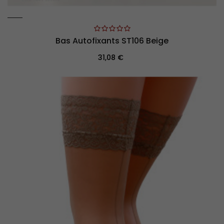
Bas Autofixants ST106 Beige
Prix
31,08 €