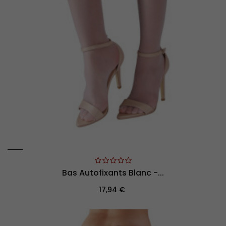
Bas Autofixants Blanc -...
Prix
17,94 €