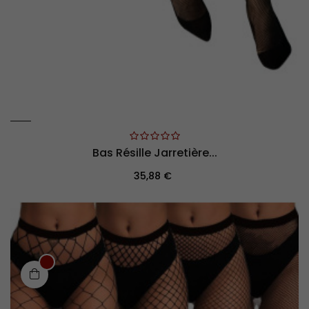
Bas Résille Jarretière...
Prix
35,88 €