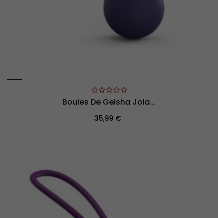
Boules De Geisha Joia...
Prix
35,99 €