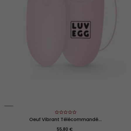
Oeuf Vibrant Télécommandé...
Prix
55,80 €