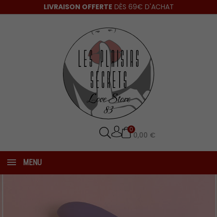
LIVRAISON OFFERTE
DÈS 69€ D'ACHAT
0
0,00 €
MENU