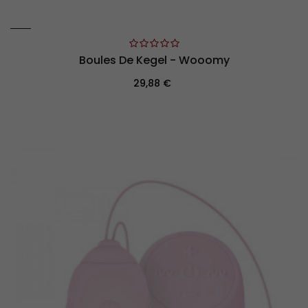
Boules De Kegel - Wooomy
Prix
29,88 €