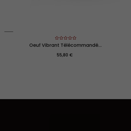
Oeuf Vibrant Télécommandé...
Prix
55,80 €