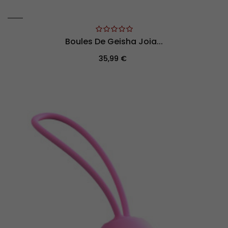
Boules De Geisha Joia...
Prix
35,99 €