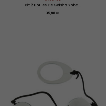
Kit 2 Boules De Geisha Yoba...
Prix
35,88 €