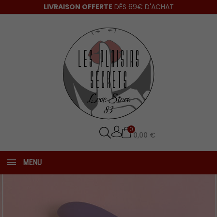
LIVRAISON OFFERTE
DÈS 69€ D'ACHAT
0
0,00 €
MENU