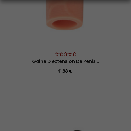
Gaine D'extension De Penis...
Prix
41,88 €