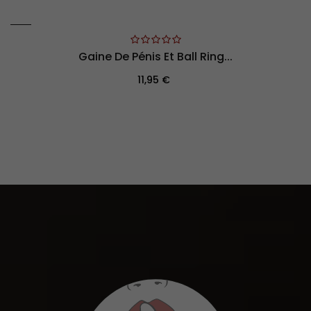
Gaine De Pénis Et Ball Ring...
Prix
11,95 €